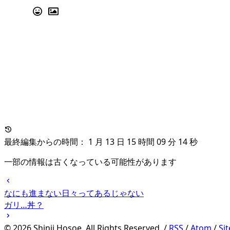
最終編集からの時間： 1 月 13 日 15 時間 09 分 15 秒
一部の情報は古くなっている可能性があります
なにも進まない日々ってあるじゃない
ガリ…丼？
©
2026
Shinji Hosoe. All Rights Reserved. /
RSS
/
Atom
/
Si