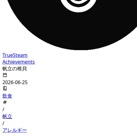
True
Steam
Achievements
帆立の稚貝
2026-06-25
飲食
/
帆立
/
アレルギー