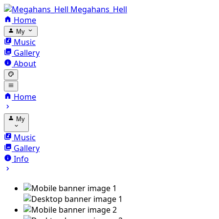
Megahans_Hell
Home
My
Music
Gallery
About
Home
My
Music
Gallery
Info