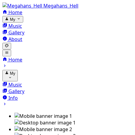
Megahans_Hell
Home
My
Music
Gallery
About
Home
My
Music
Gallery
Info